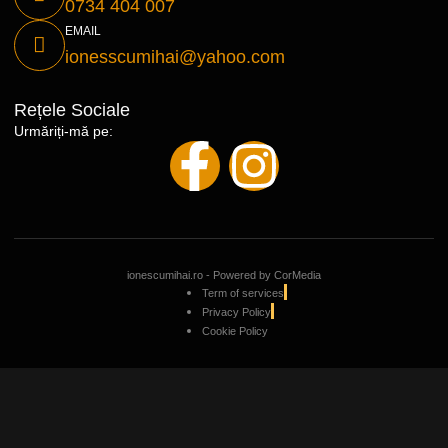
0734 404 007
EMAIL
ionesscumihai@yahoo.com
Rețele Sociale
Urmăriți-mă pe:
ionescumihai.ro - Powered by
CorMedia
Term of services
Privacy Policy
Cookie Policy